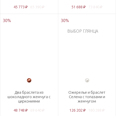
45 773 ₽
65 390 ₽
51 688 ₽
73 840 ₽
30
%
30
%
ВЫБОР ГЛЯНЦА
Два браслета из
Ожерелье и браслет
шоколадного жемчуга с
Селена с топазами и
циркониями
жемчугом
48 748 ₽
69 640 ₽
126 202 ₽
180 288 ₽