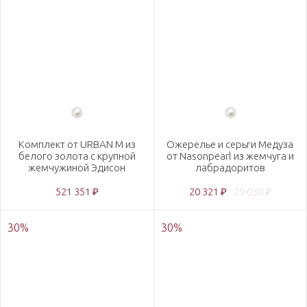
Комплект от URBAN M из
Ожерелье и серьги Медуза
белого золота с крупной
от Nasonpearl из жемчуга и
жемчужиной Эдисон
лабрадоритов
521 351 ₽
20 321 ₽
29 030 ₽
30
%
30
%