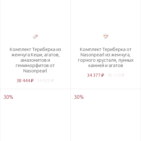
Комплект Териберка из
Комплект Териберка от
жемчуга Кеши, агатов,
Nasonpearl из жемчуга,
амазонитов и
горного хрусталя, лунных
гемиморфитов от
камней и агатов
Nasonpearl
34 377 ₽
49 110 ₽
38 444 ₽
54 920 ₽
30
%
30
%