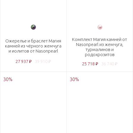
Комплект Магия камней от
Ожерелье и браслет Магия
Nasonpearl из жемчуга,
камней из чёрного жемчуга
турмалинов и
и иолитов от Nasonpearl
родохрозитов
27 937 ₽
39 910 ₽
25 718 ₽
36 740 ₽
30
%
30
%