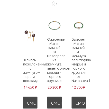
Ожерелье
Браслет
Магия
Магия
камней
камней
от
из
Nasonpearl
жемчуга,
Клипсы
из
авантюринов,
позолоченные
жемчуга,
кварца и
с
авантюринов,
горного
жемчугом
кварца и
хрусталя
цвета
горного
от
шоколад
хрусталя
Nasonpearl
14 650 ₽
20 200 ₽
12 700 ₽
СМОТРЕТЬ
СМОТРЕТЬ
СМОТРЕТЬ