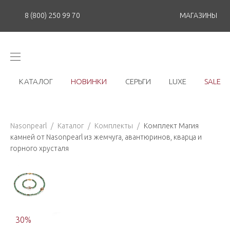
8 (800) 250 99 70
МАГАЗИНЫ
КАТАЛОГ
НОВИНКИ
СЕРЬГИ
LUXE
SALE
Nasonpearl
/
Каталог
/
Комплекты
/
Комплект Магия
камней от Nasonpearl из жемчуга, авантюринов, кварца и
горного хрусталя
30
%