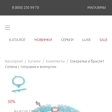
8 (800) 250 99 70
МАГАЗИНЫ
КАТАЛОГ
НОВИНКИ
СЕРЬГИ
LUXE
SALE
Nasonpearl
/
Каталог
/
Комплекты
/
Ожерелье и браслет
Селена с топазами и жемчугом
30
%
ВЫБОР ГЛЯНЦА