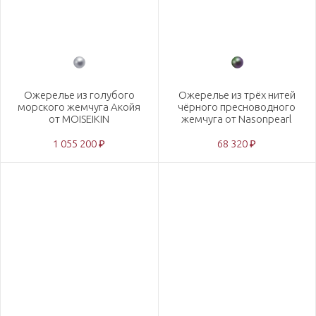
Ожерелье из голубого
Ожерелье из трёх нитей
морского жемчуга Акойя
чёрного пресноводного
от MOISEIKIN
жемчуга от Nasonpearl
1 055 200 ₽
68 320 ₽