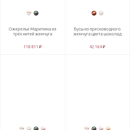
Ожерелье Маритима из
Бусы из пресноводного
трёх нитей жемчуга
жемчуга цвета шоколад
118 811 ₽
42 164 ₽