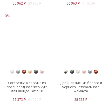
35 962 ₽
39 958 ₽
36 963 ₽
41 070 ₽
10
%
Ожерелье Классика из
Двойная нить из белого и
пресноводного жемчуга
черного натурального
для Фонда Катюши
жемчуга
55 373 ₽
61 525 ₽
28 338 ₽