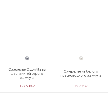
Ожерелье Одри lite из
Ожерелье из белого
шести нитей серого
пресноводного жемчуга
жемчуга
127 530 ₽
35 795 ₽