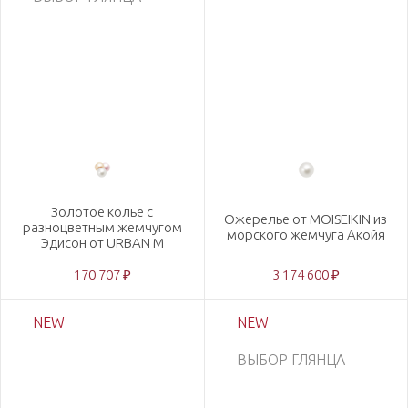
Золотое колье с
Ожерелье от MOISEIKIN из
разноцветным жемчугом
морского жемчуга Акойя
Эдисон от URBAN M
170 707 ₽
3 174 600 ₽
NEW
NEW
ВЫБОР ГЛЯНЦА