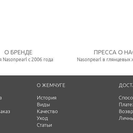
О БРЕНДЕ
ПРЕССА О НА
 Nasonpearl с 2006 года
Nasonpearl в глянцевых
О ЖЕМЧУГЕ
ДОСТ
з
История
Спосо
Виды
Плате
аказ
Качество
Возвр
Уход
Личны
Статьи