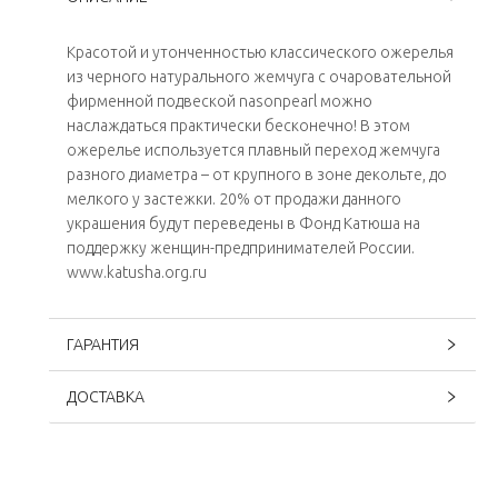
Красотой и утонченностью классического ожерелья
из черного натурального жемчуга с очаровательной
фирменной подвеской nasonpearl можно
наслаждаться практически бесконечно! В этом
ожерелье используется плавный переход жемчуга
разного диаметра – от крупного в зоне декольте, до
мелкого у застежки. 20% от продажи данного
украшения будут переведены в Фонд Катюша на
поддержку женщин-предпринимателей России.
www.katusha.org.ru
ГАРАНТИЯ
ДОСТАВКА