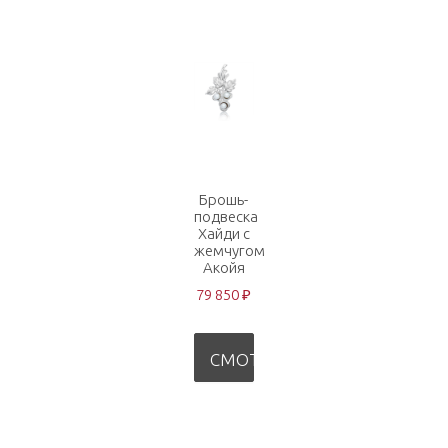
Брошь-
подвеска
Хайди с
жемчугом
Акойя
79 850 ₽
СМОТРЕТЬ