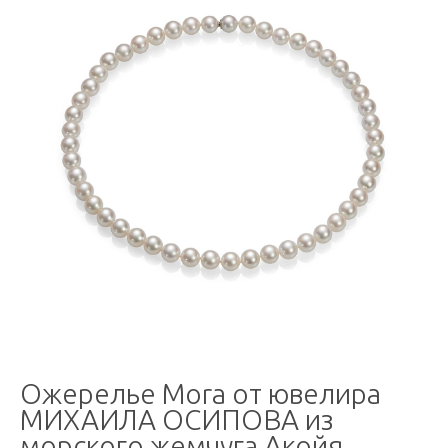
Ожерелье Mora от ювелира
МИХАИЛА ОСИПОВА из
морского жемчуга Акойя