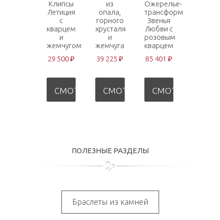
Клипсы
из
Ожерелье-
Летиция
опала,
трансформер
с
горного
Звенья
кварцем
хрусталя
Любви с
и
и
розовым
жемчугом
жемчуга
кварцем
29 500 ₽
39 225 ₽
85 401 ₽
СМОТРЕТЬ
СМОТРЕТЬ
СМОТРЕТЬ
ПОЛЕЗНЫЕ РАЗДЕЛЫ
Браслеты из камней