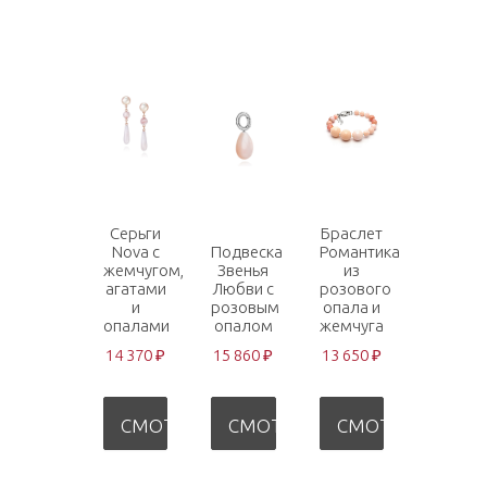
Серьги
Браслет
Nova с
Подвеска
Романтика
жемчугом,
Звенья
из
агатами
Любви с
розового
и
розовым
опала и
опалами
опалом
жемчуга
14 370 ₽
15 860 ₽
13 650 ₽
СМОТРЕТЬ
СМОТРЕТЬ
СМОТРЕТЬ