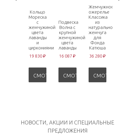
и
Жемчужное
брасле
Кольцо
ожерелье
Класси
Мореска
Классика
из
с
Подвеска
из
жемчуг
жемчужиной
Волна с
натурального
цвета
цвета
крупной
жемчуга
лаванд
лаванды
жемчужиной
для
для
и
цвета
Фонда
Фонда
циркониями
лаванды
Катюша
Катюш
19 830 ₽
16 087 ₽
36 280 ₽
48 665 
СМОТРЕТЬ
СМОТРЕТЬ
СМОТРЕТЬ
СМО
НОВОСТИ, АКЦИИ И СПЕЦИАЛЬНЫЕ
ПРЕДЛОЖЕНИЯ