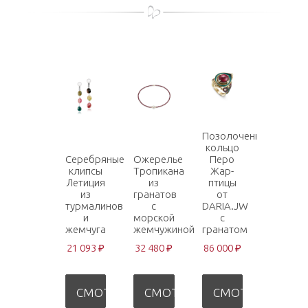
Позолоченное
кольцо
Серебряные
Ожерелье
Перо
клипсы
Тропикана
Жар-
Летиция
из
птицы
из
гранатов
от
турмалинов
с
DARIA.JW
и
морской
с
жемчуга
жемчужиной
гранатом
21 093 ₽
32 480 ₽
86 000 ₽
СМОТРЕТЬ
СМОТРЕТЬ
СМОТРЕТЬ