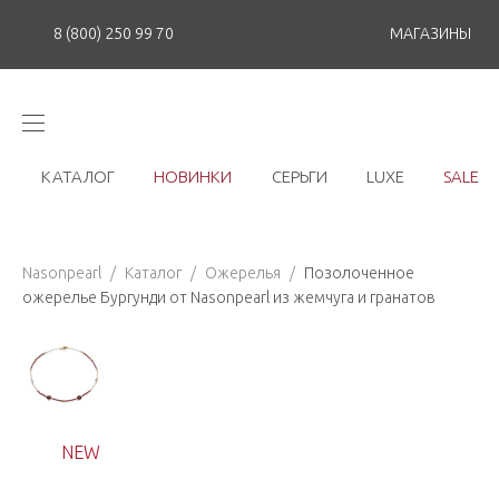
8 (800) 250 99 70
МАГАЗИНЫ
КАТАЛОГ
НОВИНКИ
СЕРЬГИ
LUXE
SALE
Nasonpearl
/
Каталог
/
Ожерелья
/
Позолоченное
ожерелье Бургунди от Nasonpearl из жемчуга и гранатов
NEW