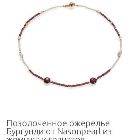
Позолоченное ожерелье
Бургунди от Nasonpearl из
жемчуга и гранатов