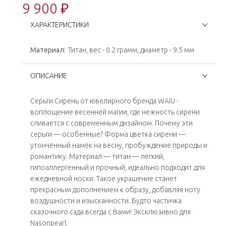
9 900 ₽
ХАРАКТЕРИСТИКИ
Материал:
Титан, вес - 0.2 грамм, диаметр - 9.5 мм
ОПИСАНИЕ
Серьги Сирень от ювелирного бренда WAIU -
воплощение весенней магии, где нежность сирени
сливается с современным дизайном. Почему эти
серьги — особенные? Форма цветка сирени —
утончённый намёк на весну, пробуждение природы и
романтику. Материал — титан — лёгкий,
гипоаллергенный и прочный, идеально подходит для
ежедневной носки. Такое украшение станет
прекрасным дополнением к образу, добавляя ноту
воздушности и изысканности. Будто частичка
сказочного сада всегда с Вами! Эксклюзивно для
Nasonpearl.