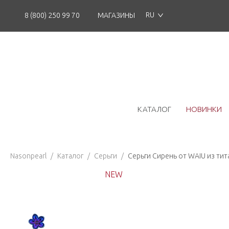
RU
8 (800) 250 99 70
МАГАЗИНЫ
КАТАЛОГ
НОВИНКИ
Nasonpearl
/
Каталог
/
Серьги
/
Серьги Сирень от WAIU из тит
NEW