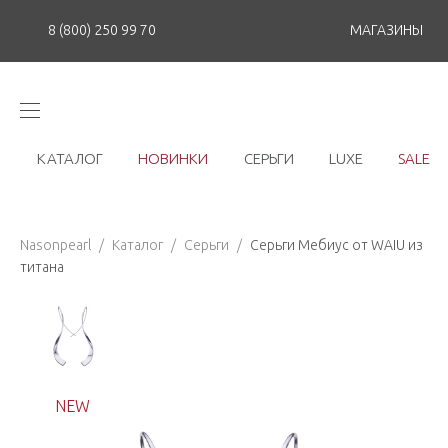
8 (800) 250 99 70
МАГАЗИНЫ
КАТАЛОГ
НОВИНКИ
СЕРЬГИ
LUXE
SALE
Nasonpearl
/
Каталог
/
Серьги
/
Серьги Мебиус от WAIU из
титана
NEW