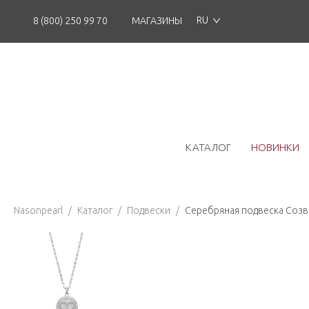
RU
8 (800) 250 99 70
МАГАЗИНЫ
КАТАЛОГ
НОВИНКИ
Nasonpearl
/
Каталог
/
Подвески
/
Серебряная подвеска Созве