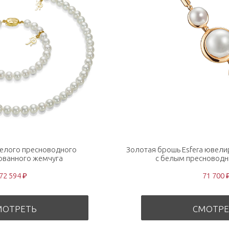
белого пресноводного
Золотая брошь Esfera ювел
ованного жемчуга
с белым пресновод
72 594 ₽
71 700 
МОТРЕТЬ
СМОТРЕ