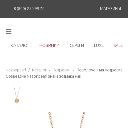
8 (800) 250 99 70
МАГАЗИНЫ
КАТАЛОГ
НОВИНКИ
СЕРЬГИ
LUXE
SALE
Nasonpearl
/
Каталог
/
Подвески
/
Позолоченная подвеска
Созвездие Nasonpearl знака зодиака Рак