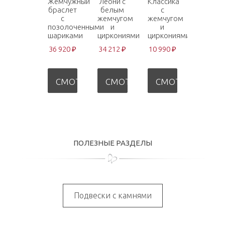
Жемчужный
Леони с
Классика
браслет
белым
с
с
жемчугом
жемчугом
позолоченными
и
и
шариками
циркониями
циркониями
36 920 ₽
34 212 ₽
10 990 ₽
СМОТРЕТЬ
СМОТРЕТЬ
СМОТРЕТЬ
ПОЛЕЗНЫЕ РАЗДЕЛЫ
Подвески с камнями