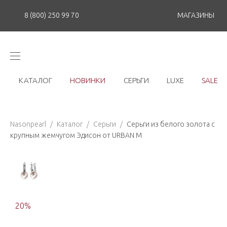
8 (800) 250 99 70
МАГАЗИНЫ
КАТАЛОГ
НОВИНКИ
СЕРЬГИ
LUXE
SALE
Nasonpearl
/
Каталог
/
Серьги
/
Серьги из белого золота с
крупным жемчугом Эдисон от URBAN M
20
%