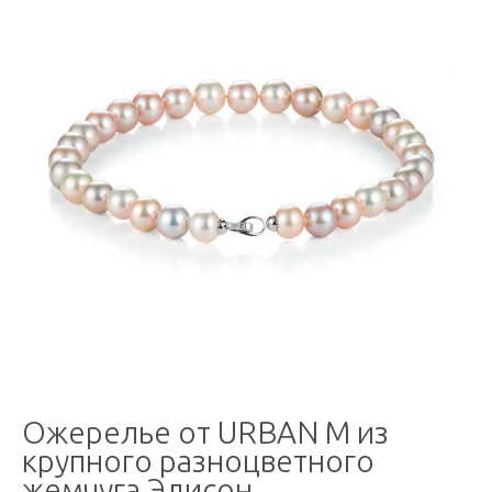
Ожерелье от URBAN M из
крупного разноцветного
жемчуга Эдисон