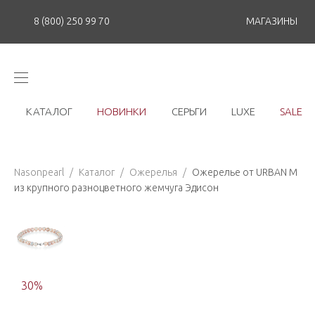
8 (800) 250 99 70
МАГАЗИНЫ
КАТАЛОГ
НОВИНКИ
СЕРЬГИ
LUXE
SALE
Nasonpearl
/
Каталог
/
Ожерелья
/
Ожерелье от URBAN M
из крупного разноцветного жемчуга Эдисон
30
%