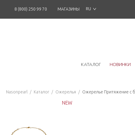
RU
8 (800) 250 99 70
МАГАЗИНЫ
КАТАЛОГ
НОВИНКИ
Nasonpearl
/
Каталог
/
Ожерелья
/
Ожерелье Притяжение с б
NEW