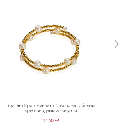
Браслет Притяжение от Nasonpearl с белым
Ож
пресноводным жемчугом
п
14 600 ₽