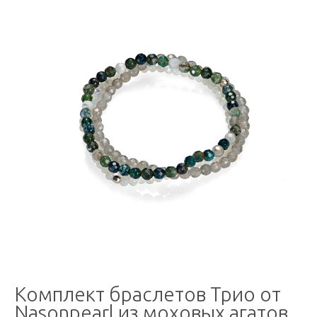
Комплект браслетов Трио от
Nasonpearl из моховых агатов,