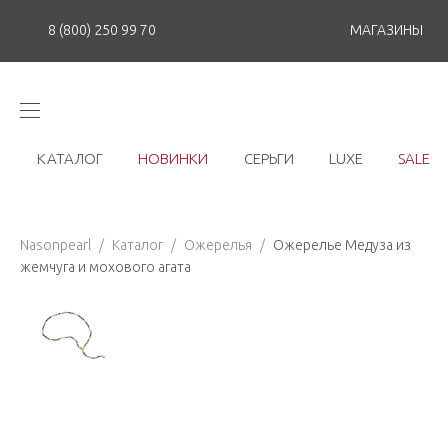
8 (800) 250 99 70
МАГАЗИНЫ
КАТАЛОГ
НОВИНКИ
СЕРЬГИ
LUXE
SALE
Nasonpearl
/
Каталог
/
Ожерелья
/
Ожерелье Медуза из
жемчуга и мохового агата