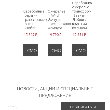
Серебряное
ожерелье-
Кольцо
Серебряные
Ожерелье
трансформер
замок
серьги-
Wild
Звенья
для
трансформеры
Berry из
Любви с
трансф
Звенья
пресноводного
красным
Звенья
Любви
жемчуга
кольцом
Любви
15 869 ₽
19 790 ₽
69 851 ₽
10 400 
СМОТРЕТЬ
СМОТРЕТЬ
СМОТРЕТЬ
СМО
НОВОСТИ, АКЦИИ И СПЕЦИАЛЬНЫЕ
ПРЕДЛОЖЕНИЯ
ПОДПИСАТЬСЯ