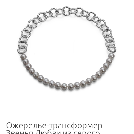
Ожерелье-трансформер
Звенья Любви из серого