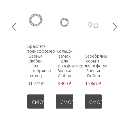
Браслет-
трансформер
Кольцо-
Серебр
Звенья
замок
Серебряные
кольцо
Любви
для
серьги-
Звенья
из
трансформеров
трансформеры
любви 
серебряных
Звенья
Звенья
серой
колец
Любви
Любви
жемчуж
31 474 ₽
8 400 ₽
15 869 ₽
29 308 
СМОТРЕТЬ
СМОТРЕТЬ
СМОТРЕТЬ
СМО