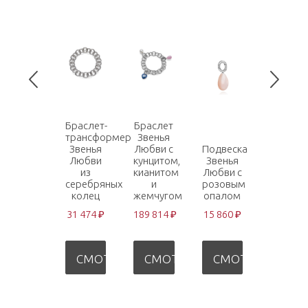
Браслет-
Браслет
трансформер
Звенья
Звенья
Любви с
Подвеска
Серьги
Любви
кунцитом,
Звенья
трансф
из
кианитом
Любви с
Звенья
серебряных
и
розовым
Любви 
колец
жемчугом
опалом
кунцит
31 474 ₽
189 814 ₽
15 860 ₽
60 207 
СМОТРЕТЬ
СМОТРЕТЬ
СМОТРЕТЬ
СМО