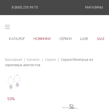
8 (800) 250 99 70
МАГАЗИНЫ
КАТАЛОГ
НОВИНКИ
СЕРЬГИ
LUXE
SALE
Nasonpearl
/
Каталог
/
Серьги
/
Серьги Монпасье из
сиреневых аметистов
50
%