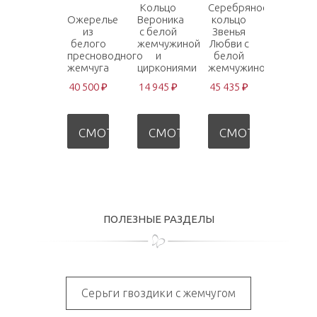
Кольцо
Серебряное
Ожерелье
Вероника
кольцо
из
с белой
Звенья
белого
жемчужиной
Любви с
пресноводного
и
белой
жемчуга
циркониями
жемчужиной
40 500 ₽
14 945 ₽
45 435 ₽
СМОТРЕТЬ
СМОТРЕТЬ
СМОТРЕТЬ
ПОЛЕЗНЫЕ РАЗДЕЛЫ
Серьги гвоздики с жемчугом