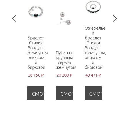
Ожерелье
и
Браслет
браслет
Стихия
Стихия
Серебр
Воздух с
Воздух с
кольцо
жемчугом,
Пусеты с
жемчугом,
Звенья
ониксом
крупным
ониксом
любви 
и
серым
и
серой
бирюзой
жемчугом
бирюзой
жемчуж
26 150 ₽
20 200 ₽
43 471 ₽
29 308 
СМОТРЕТЬ
СМОТРЕТЬ
СМОТРЕТЬ
СМО