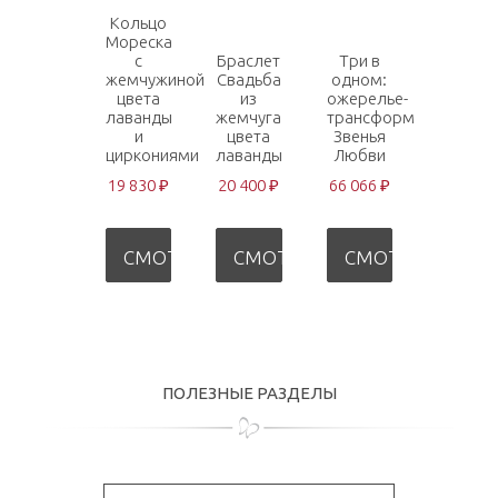
Кольцо
Мореска
с
Браслет
Три в
жемчужиной
Свадьба
одном:
цвета
из
ожерелье-
лаванды
жемчуга
трансформер
и
цвета
Звенья
циркониями
лаванды
Любви
19 830 ₽
20 400 ₽
66 066 ₽
СМОТРЕТЬ
СМОТРЕТЬ
СМОТРЕТЬ
ПОЛЕЗНЫЕ РАЗДЕЛЫ