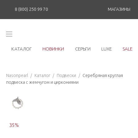
8 (800) 250 99 70
МАГАЗИНЫ
КАТАЛОГ
НОВИНКИ
СЕРЬГИ
LUXE
SALE
Nasonpearl
/
Каталог
/
Подвески
/
Серебряная круглая
подвеска с жемчугом и циркониями
35
%