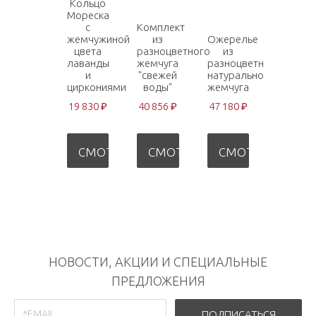
Кольцо
Мореска
с
Комплект
жемчужиной
из
Ожерелье
цвета
разноцветного
из
лаванды
жемчуга
разноцветного
и
"свежей
натурального
циркониями
воды"
жемчуга
19 830 ₽
40 856 ₽
47 180 ₽
СМОТРЕТЬ
СМОТРЕТЬ
СМОТРЕТЬ
НОВОСТИ, АКЦИИ И СПЕЦИАЛЬНЫЕ
ПРЕДЛОЖЕНИЯ
ПОДПИСАТЬСЯ