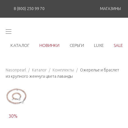
8 (800) 250 99 70
МАГАЗИНЫ
КАТАЛОГ
НОВИНКИ
СЕРЬГИ
LUXE
SALE
Nasonpearl
/
Каталог
/
Комплекты
/
Ожерелье и браслет
из крупного жемчуга цвета лаванды
30
%