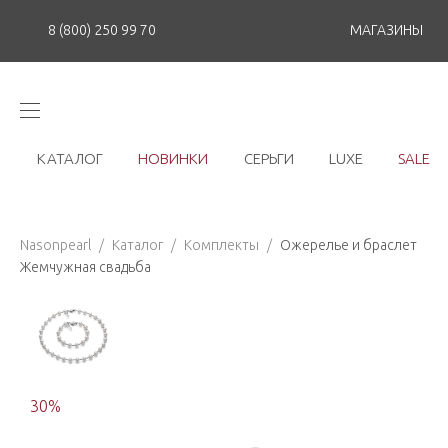
8 (800) 250 99 70
МАГАЗИНЫ
КАТАЛОГ
НОВИНКИ
СЕРЬГИ
LUXE
SALE
Nasonpearl
/
Каталог
/
Комплекты
/
Ожерелье и браслет
Жемчужная свадьба
30
%