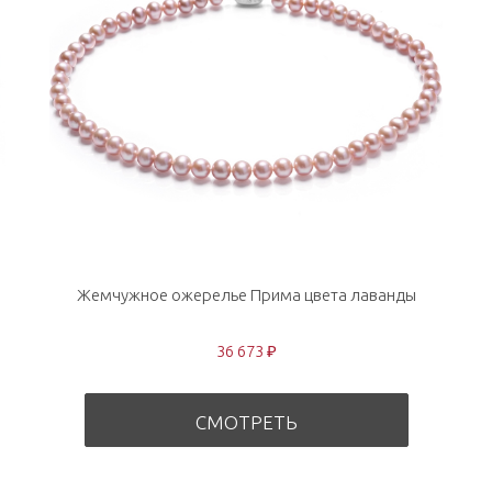
Жемчужное ожерелье Прима цвета лаванды
36 673 ₽
СМОТРЕТЬ