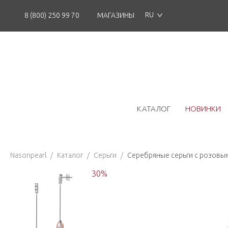
RU
8 (800) 250 99 70
МАГАЗИНЫ
КАТАЛОГ
НОВИНКИ
Nasonpearl
/
Каталог
/
Серьги
/
Серебряные серьги с розовы
30
%