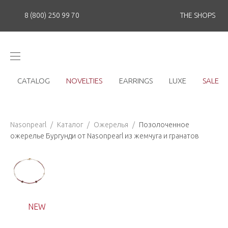
8 (800) 250 99 70
THE SHOPS
CATALOG
NOVELTIES
EARRINGS
LUXE
SALE
Nasonpearl
/
Каталог
/
Ожерелья
/
Позолоченное
ожерелье Бургунди от Nasonpearl из жемчуга и гранатов
NEW