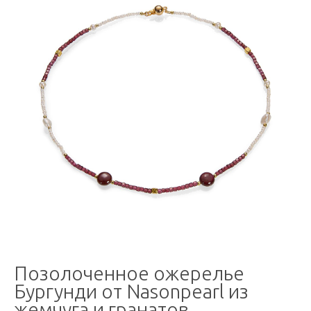
Позолоченное ожерелье
Бургунди от Nasonpearl из
жемчуга и гранатов