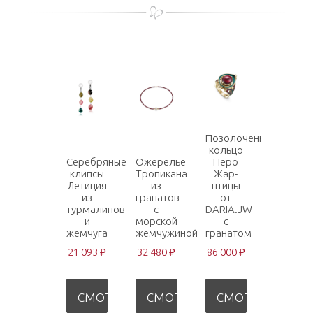
Позолоченное
кольцо
Серебряные
Ожерелье
Перо
клипсы
Тропикана
Жар-
Летиция
из
птицы
из
гранатов
от
турмалинов
с
DARIA.JW
и
морской
с
жемчуга
жемчужиной
гранатом
21 093 ₽
32 480 ₽
86 000 ₽
СМОТРЕТЬ
СМОТРЕТЬ
СМОТРЕТЬ