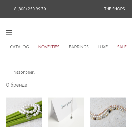
8 (800) 250 99 70
THE SHOPS
CATALOG
NOVELTIES
EARRINGS
LUXE
SALE
Nasonpearl
О бренде