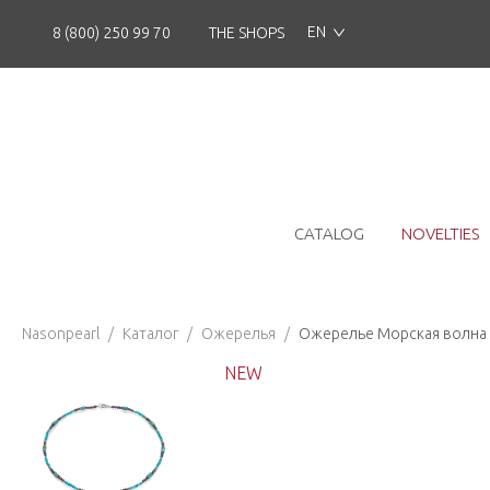
EN
8 (800) 250 99 70
THE SHOPS
CATALOG
NOVELTIES
Nasonpearl
/
Каталог
/
Ожерелья
/
Ожерелье Морская волна о
NEW