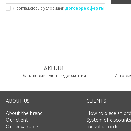
Я соглашаюсь с условиями
договора оферты.
АКЦИИ
Эксклюзивные предложения
История
ABOUT US
CLIENTS
About the brand
How to place an or
Our client
System of discount
Our advantage
Individual order