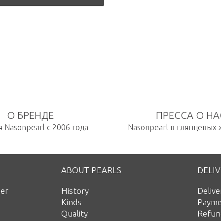
О БРЕНДЕ
ПРЕССА О НА
 Nasonpearl с 2006 года
Nasonpearl в глянцевых
ABOUT PEARLS
DELI
der
History
Deliv
s
Kinds
Payme
Quality
Refun