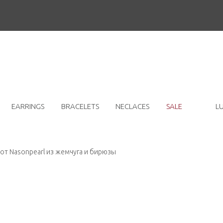
EARRINGS
BRACELETS
NECLACES
SALE
L
т Nasonpearl из жемчуга и бирюзы