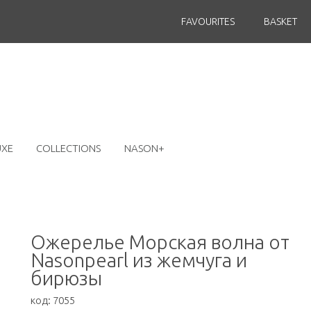
FAVOURITES
BASKET
UXE
COLLECTIONS
NASON+
Ожерелье Морская волна от
Nasonpearl из жемчуга и
бирюзы
код:
7055