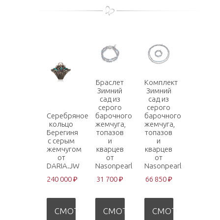
Браслет
Комплект
Зимний
Зимний
сад из
сад из
серого
серого
Серебряное
барочного
барочного
кольцо
жемчуга,
жемчуга,
Берегиня
топазов
топазов
с серым
и
и
жемчугом
кварцев
кварцев
от
от
от
DARIA.JW
Nasonpearl
Nasonpearl
240 000 ₽
31 700 ₽
66 850 ₽
СМОТРЕТЬ
СМОТРЕТЬ
СМОТРЕТЬ