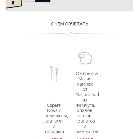
С ЧЕМ СОЧЕТАТЬ
Ожерелье
Магия
камней
от
Nasonpearl
из
Серьги
жемчуга,
Nova с
опалов,
жемчугом,
агатов,
агатами
гранатов
и
и
опалами
аметистов