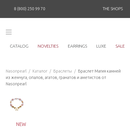
8 (800) 250 99 70
THE SHOPS
CATALOG
NOVELTIES
EARRINGS
LUXE
SALE
Nasonpearl
/
Каталог
/
Браслеты
/
Браслет Магия камней
из жемчуга, опалов, агатов, гранатов и аметистов от
Nasonpearl
NEW