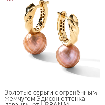
Золотые серьги с огранённым
жемчугом Эдисон оттенка
лаванды от URBAN M