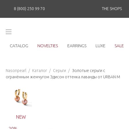
8 (800) 250 99 70
THE SHOPS
CATALOG
NOVELTIES
EARRINGS
LUXE
SALE
Nasonpearl
/
Каталог
/
Серьги
/
Золотые серьги с
огранённым жемчугом Эдисон оттенка лаванды от URBAN M
NEW
20
%