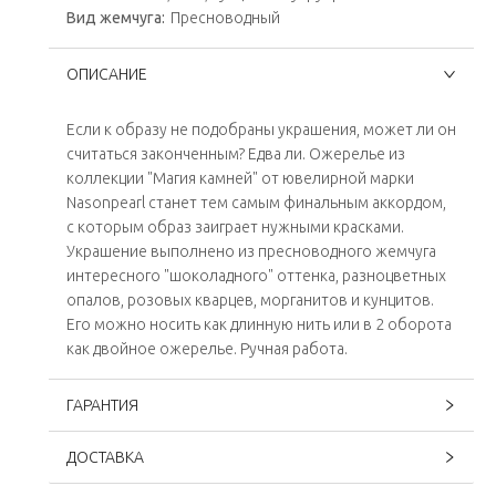
Вид жемчуга:
Пресноводный
ОПИСАНИЕ
Если к образу не подобраны украшения, может ли он
считаться законченным? Едва ли. Ожерелье из
коллекции "Магия камней" от ювелирной марки
Nasonpearl станет тем самым финальным аккордом,
с которым образ заиграет нужными красками.
Украшение выполнено из пресноводного жемчуга
интересного "шоколадного" оттенка, разноцветных
опалов, розовых кварцев, морганитов и кунцитов.
Его можно носить как длинную нить или в 2 оборота
как двойное ожерелье. Ручная работа.
ГАРАНТИЯ
ДОСТАВКА