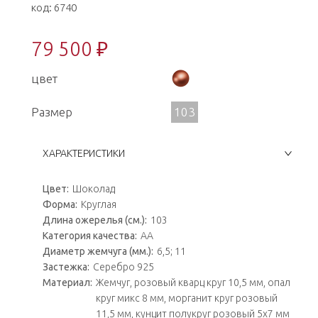
код:
6740
79 500 ₽
цвет
Размер
103
ХАРАКТЕРИСТИКИ
Цвет:
Шоколад
Форма:
Круглая
Длина ожерелья (см.):
103
Категория качества:
АА
Диаметр жемчуга (мм.):
6,5; 11
Застежка:
Серебро 925
Материал:
Жемчуг, розовый кварц круг 10,5 мм, опал
круг микс 8 мм, морганит круг розовый
11,5 мм, кунцит полукруг розовый 5х7 мм