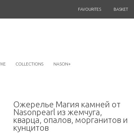
FAVOURITES
BASKET
UXE
COLLECTIONS
NASON+
Ожерелье Магия камней от
Nasonpearl из жемчуга,
кварца, опалов, морганитов и
кунцитов