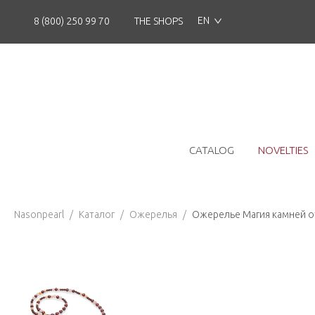
EN
8 (800) 250 99 70
THE SHOPS
CATALOG
NOVELTIES
Nasonpearl
/
Каталог
/
Ожерелья
/
Ожерелье Магия камней от