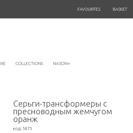
FAVOURITES
BASKET
UXE
COLLECTIONS
NASON+
Серьги-трансформеры с
пресноводным жемчугом
оранж
код:
5875